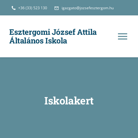
Kihagyás
+36 (33) 523 130
igazgato@jozsefesztergom.hu
Esztergomi József Attila
Általános Iskola
Tog
Nav
Hírek
Iskolánkról
Iskolakert
Oktatás
e-Ügyintézés