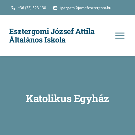
Kihagyás
+36 (33) 523 130
igazgato@jozsefesztergom.hu
Esztergomi József Attila
Általános Iskola
Tog
Nav
Hírek
Iskolánkról
Katolikus Egyház
Oktatás
e-Ügyintézés