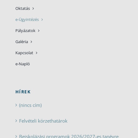
Oktatás
e-Ügyintézés
Pályázatok
Galéria
Kapcsolat
e-Napló
HÍREK
(nincs cím)
Felvételi körzethatárok
Beiskolázási programok 2026/2027-es tanévre