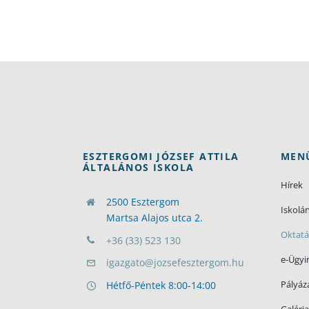
ESZTERGOMI JÓZSEF ATTILA
MEN
ÁLTALÁNOS ISKOLA
Hírek
2500 Esztergom
Iskolá
Martsa Alajos utca 2.
Oktatá
+36 (33) 523 130
e-Ügyi
igazgato@jozsefesztergom.hu
Pályáz
Hétfő-Péntek 8:00-14:00
Galéria