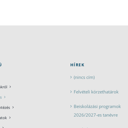
Ü
HÍREK
(nincs cím)
nkról
Felvételi körzethatárok
s
Beiskolázási programok
ntézés
2026/2027-es tanévre
atok