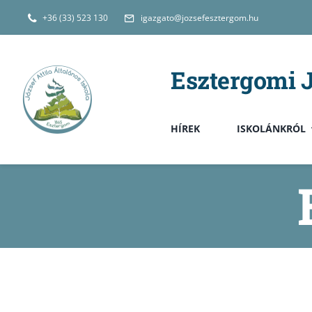
Kihagyás
+36 (33) 523 130
igazgato@jozsefesztergom.hu
Esztergomi J
HÍREK
ISKOLÁNKRÓL