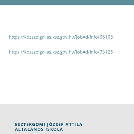
Pályázatok
Galéria
https://kozszolgallas.ksz.gov.hu/JobAd/Info/66166
Kapcsolat
https://kozszolgallas.ksz.gov.hu/JobAd/Info/73125
e-Napló
ESZTERGOMI JÓZSEF ATTILA
ÁLTALÁNOS ISKOLA