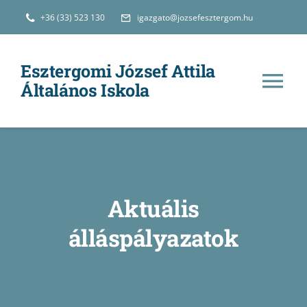
Kihagyás
+36 (33) 523 130
igazgato@jozsefesztergom.hu
Esztergomi József Attila
Általános Iskola
Tog
Nav
Hírek
Iskolánkról
Aktuális
Oktatás
álláspályazatok
e-Ügyintézés