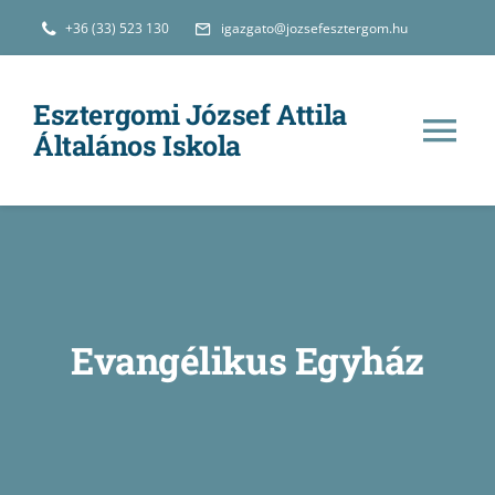
Kihagyás
+36 (33) 523 130
igazgato@jozsefesztergom.hu
Esztergomi József Attila
Általános Iskola
Tog
Nav
Hírek
Iskolánkról
Evangélikus Egyház
Oktatás
e-Ügyintézés