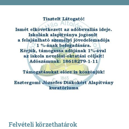
Pályázatok
Galéria
Kapcsolat
e-Napló
Felvételi körzethatárok