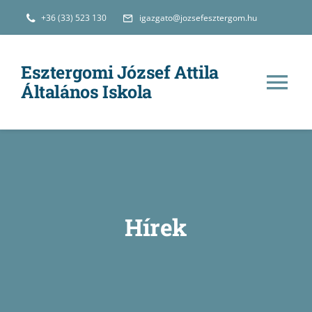
Kihagyás
+36 (33) 523 130
igazgato@jozsefesztergom.hu
Esztergomi József Attila
Általános Iskola
Tog
Nav
Hírek
Iskolánkról
Hírek
Oktatás
e-Ügyintézés