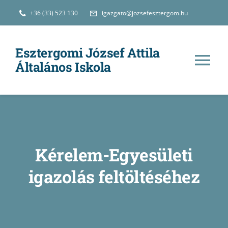
Kihagyás
+36 (33) 523 130
igazgato@jozsefesztergom.hu
Esztergomi József Attila
Általános Iskola
Tog
Nav
Hírek
Iskolánkról
Kérelem-Egyesületi
Oktatás
igazolás feltöltéséhez
e-Ügyintézés