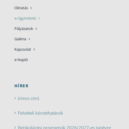
Oktatás
e-Ügyintézés
Pályázatok
Galéria
Kapcsolat
e-Napló
HÍREK
(nincs cím)
Felvételi körzethatárok
Beiskolázási programok 2026/2027-es tanévre