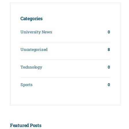
Pályázatok
Categories
Galéria
University News
0
Kapcsolat
Uncategorized
8
e-Napló
Technology
0
Sports
0
Featured Posts